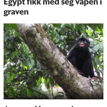
Egypt fikk med seg våpen i
graven