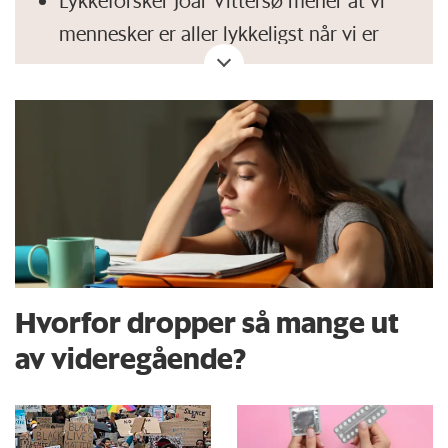
Lykkeforsker Joar Vittersø mener at vi
mennesker er aller lykkeligst når vi er
forelsket. Dette har
forskning.no
tidligere skrevet en sak om.
Ifølge
Nettavisen
har flere studier
konkludert med at menn blir lettere
forelsket enn kvinner.
Hvorfor dropper så mange ut
av videregående?