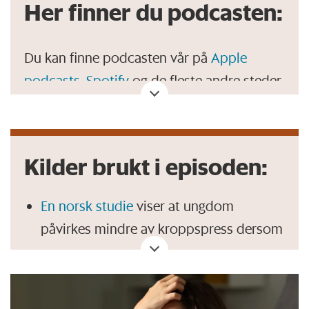
Her finner du podcasten:
Du kan finne podcasten vår på
Apple
podcasts
,
Spotify
og de fleste andre steder
der du lytter til podcaster.
Kilder brukt i episoden:
En norsk studie
viser at ungdom
påvirkes mindre av kroppspress dersom
de har meidatrening.
Næremere halvparten av unge mellom
12-13 år vil endre på noe ved utstende