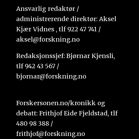
Ansvarlig redaktør /
administrerende direktør: Aksel
Kjær Vidnes , tlf 922 47 741 /
aksel@forskning.no
Redaksjonssjef: Bjørnar Kjensli,
tlf 942 43 567 /
bjornar@forskning.no
Forskersonen.no/kronikk og
debatt: Frithjof Eide Fjeldstad, tlf
480 98 388 /
frithjof@forskning.no