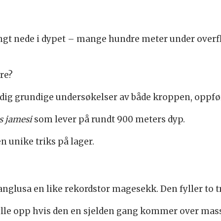
gt nede i dypet – mange hundre meter under overflat
ore?
ldig grundige undersøkelser av både kroppen, oppfør
 jamesi
som lever på rundt 900 meters dyp.
n unike triks på lager.
anglusa en like rekordstor magesekk. Den fyller to tr
ylle opp hvis den en sjelden gang kommer over mass