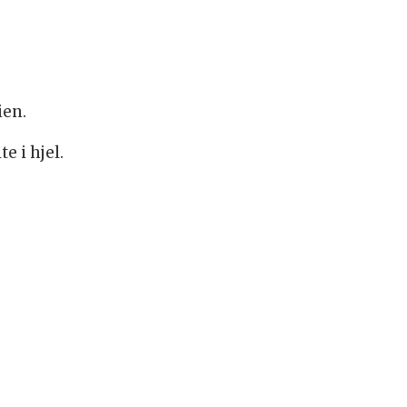
ien.
e i hjel.