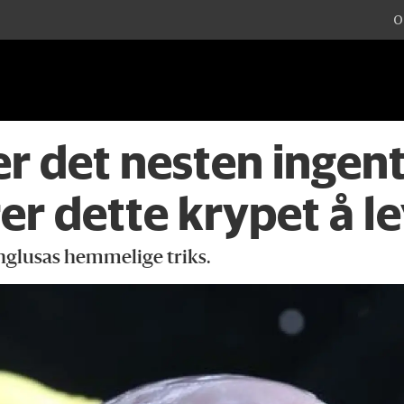
O
er det nesten ingent
er dette krypet å l
nglusas hemmelige triks.