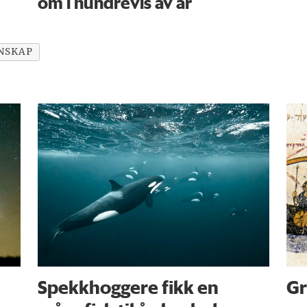
om i hundrevis av år
NSKAP
Spekkhoggere fikk en
Gr