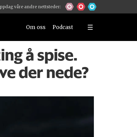
ppdag våre andre nettsteder:
Om oss
Podcast
ing å spise.
eve der nede?