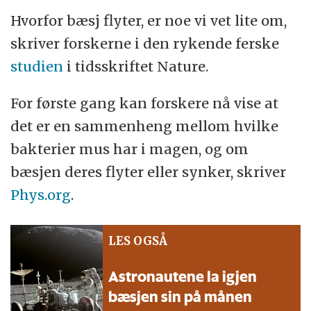
Hvorfor bæsj flyter, er noe vi vet lite om,
skriver forskerne i den rykende ferske
studien
i tidsskriftet Nature.
For første gang kan forskere nå vise at
det er en sammenheng mellom hvilke
bakterier mus har i magen, og om
bæsjen deres flyter eller synker, skriver
Phys.org
.
LES OGSÅ
Astronautene la igjen
bæsjen sin på månen