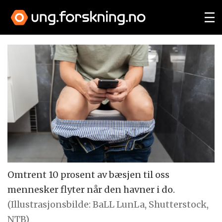
Omtrent 10 prosent av bæsjen til oss
mennesker flyter når den havner i do.
(Illustrasjonsbilde: BaLL LunLa, Shutterstock,
NTB)