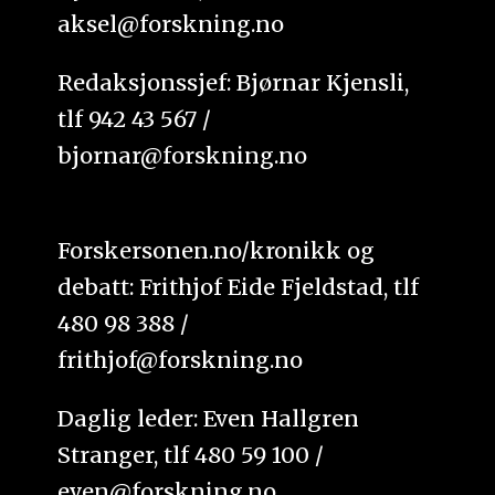
aksel@forskning.no
Redaksjonssjef: Bjørnar Kjensli,
tlf 942 43 567 /
bjornar@forskning.no
Forskersonen.no/kronikk og
debatt: Frithjof Eide Fjeldstad, tlf
480 98 388 /
frithjof@forskning.no
Daglig leder: Even Hallgren
Stranger, tlf 480 59 100 /
even@forskning.no