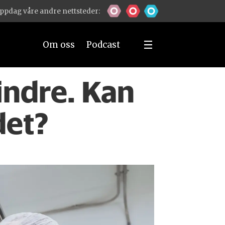
ppdag våre andre nettsteder:
Om oss
Podcast
indre. Kan
det?