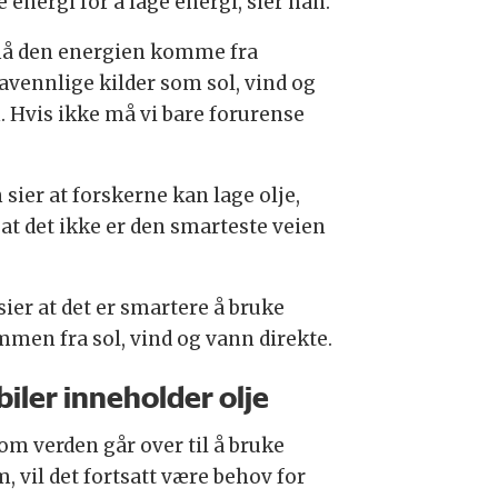
 energi for å lage energi, sier han.
å den energien komme fra
avennlige kilder som sol, vind og
. Hvis ikke må vi bare forurense
sier at forskerne kan lage olje,
at det ikke er den smarteste veien
sier at det er smartere å bruke
mmen fra sol, vind og vann direkte.
iler inneholder olje
 om verden går over til å bruke
, vil det fortsatt være behov for