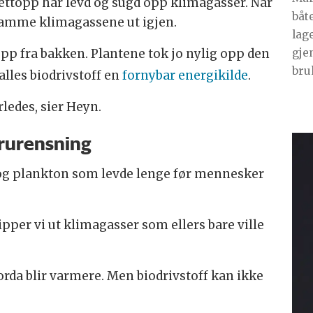
nettopp har levd og sugd opp klimagasser. Når
båte
 samme klimagassene ut igjen.
lag
pp fra bakken. Plantene tok jo nylig opp den
gje
bruk
lles biodrivstoff en
fornybar energikilde
.
rledes, sier Heyn.
orurensning
r og plankton som levde lenge før mennesker
lipper vi ut klimagasser som ellers bare ville
orda blir varmere. Men biodrivstoff kan ikke