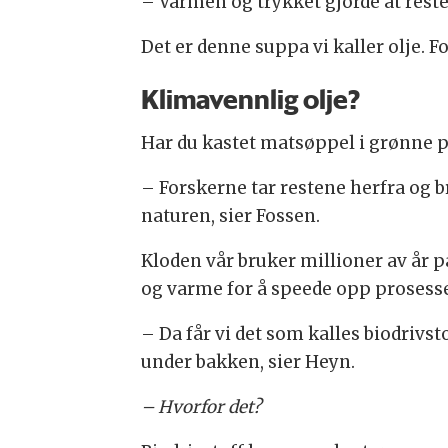
– Varmen og trykket gjorde at reste
Det er denne suppa vi kaller olje. 
Klimavennlig olje?
Har du kastet matsøppel i grønne pos
– Forskerne tar restene herfra og 
naturen, sier Fossen.
Kloden vår bruker millioner av år p
og varme for å speede opp prosess
– Da får vi det som kalles biodrivst
under bakken, sier Heyn.
– Hvorfor det?