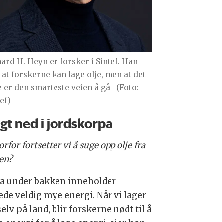
hard H. Heyn er forsker i Sintef. Han
r at forskerne kan lage olje, men at det
e er den smarteste veien å gå.
(Foto:
ef)
gt ned i jordskorpa
rfor fortsetter vi å suge opp olje fra
en?
ja under bakken inneholder
ede veldig mye energi. Når vi lager
selv på land, blir forskerne nødt til å