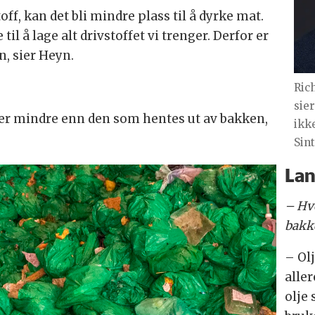
off, kan det bli mindre plass til å dyrke mat.
il å lage alt drivstoffet vi trenger. Derfor er
n, sier Heyn.
Ric
sie
ser mindre enn den som hentes ut av bakken,
ikk
Sint
Lan
– Hvo
bakk
– Ol
aller
olje 