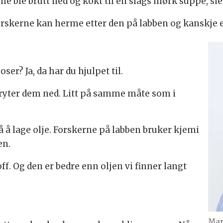
ne ble brutt ned og kokt til en slags mørk suppe, si
Forskerne kan herme etter den på labben og kanskje 
er? Ja, da har du hjulpet til.
bryter dem ned. Litt på samme måte som i
å å lage olje. Forskerne på labben bruker kjemi
en.
off. Og den er bedre enn oljen vi finner langt
Mar