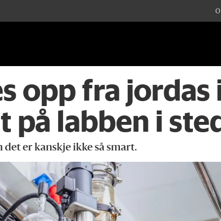
O
 opp fra jordas 
et på labben i ste
 det er kanskje ikke så smart.