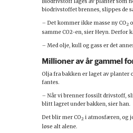
Biodrivstoff lages av planter som 
biodrivstoffet brennes, slippes de
– Det kommer ikke masse ny CO
o
2
samme CO2-en, sier Heyn. Derfor ka
– Med olje, kull og gass er det anne
Millioner av år gammel f
Olja fra bakken er laget av plante
fantes.
– Når vi brenner fossilt drivstoff, s
blitt lagret under bakken, sier han.
Det blir mer CO
i atmosfæren, og j
2
løse alt alene.