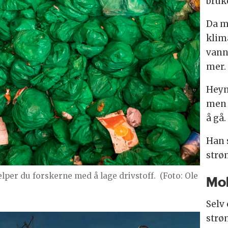
bruke
Da m
klim
vann
mer.
Heyn 
men 
å gå.
Han 
strø
lper du forskerne med å lage drivstoff.
(Foto: Ole
Mob
Selv
strøm