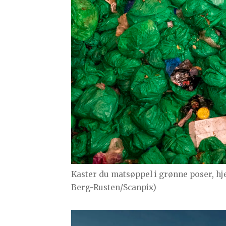
Kaster du matsøppel i grønne poser, hje
Berg-Rusten/Scanpix)