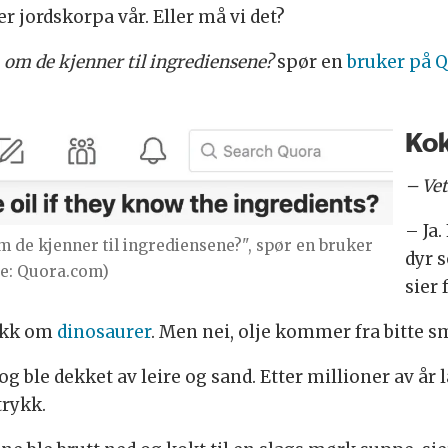
er jordskorpa vår. Eller må vi det?
, om de kjenner til ingrediensene?
spør en
bruker på 
Kok
– Vet
– Ja.
m de kjenner til ingrediensene?", spør en bruker
dyr s
de: Quora.com)
sier 
akk om
dinosaurer
. Men nei, olje kommer fra bitte s
 ble dekket av leire og sand. Etter millioner av år 
trykk.