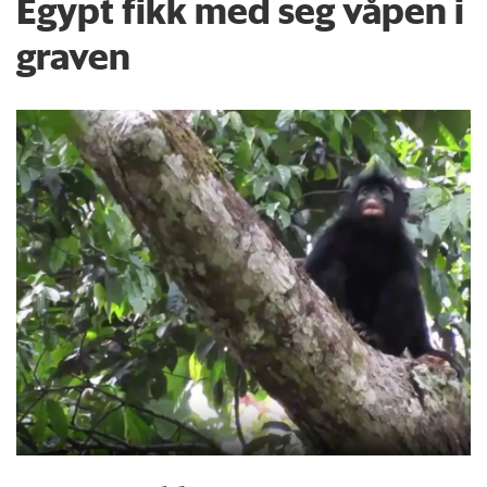
Egypt fikk med seg våpen i
graven