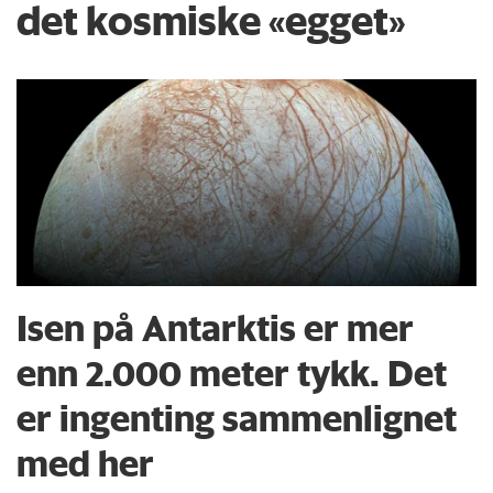
om resultatene
.
det kosmiske «egget»
Isen på Antarktis er mer
enn 2.000 meter tykk. Det
er ingenting sammenlignet
med her