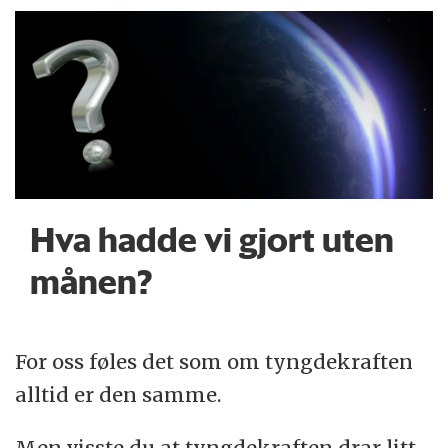
Hva hadde vi gjort uten
månen?
For oss føles det som om tyngdekraften
alltid er den samme.
Men visste du at tyngdekraften drar litt