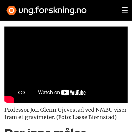
Professor Jon Glenn Gjevestad ved NMBU viser
fram et gravimeter. (Foto: Lasse Biørnstad)