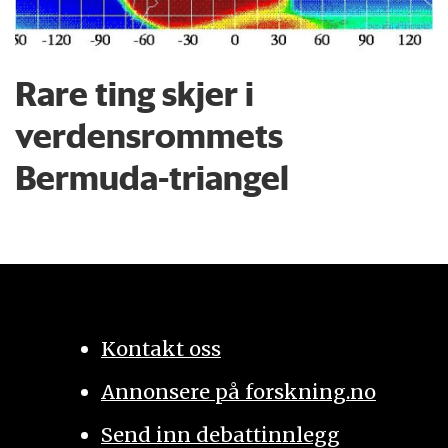
Rare ting skjer i
verdensrommets
Bermuda-triangel
Kontakt oss
Annonsere på forskning.no
Send inn debattinnlegg