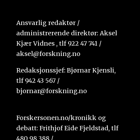
Ansvarlig redaktør /
administrerende direktør: Aksel
Kjær Vidnes , tlf 922 47 741 /
aksel@forskning.no
Redaksjonssjef: Bjørnar Kjensli,
tlf 942 43 567 /
bjornar@forskning.no
Forskersonen.no/kronikk og
debatt: Frithjof Eide Fjeldstad, tlf
480 98 388 /