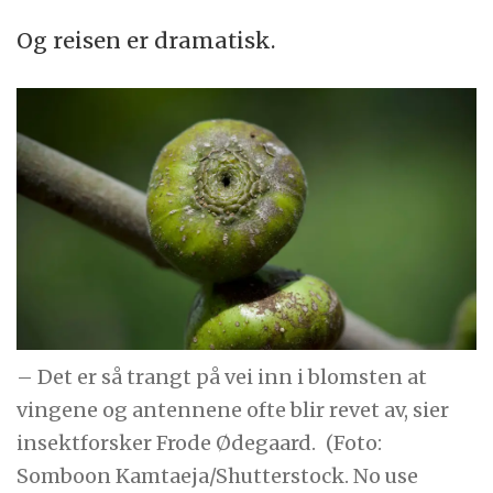
Og reisen er dramatisk.
– Det er så trangt på vei inn i blomsten at
vingene og antennene ofte blir revet av, sier
insektforsker Frode Ødegaard.
(Foto:
Somboon Kamtaeja/Shutterstock. No use