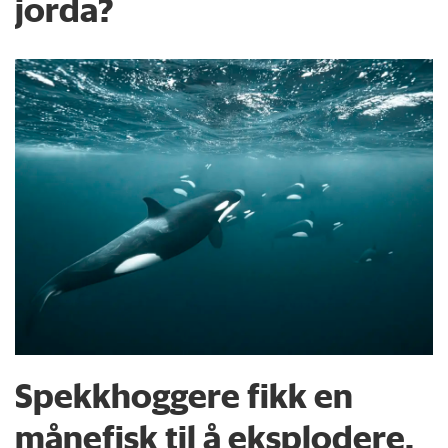
jorda?
Spekkhoggere fikk en
månefisk til å eksplodere.