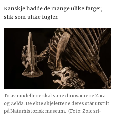
Kanskje hadde de mange ulike farger,
slik som ulike fugler.
To av modellene skal være dinosaurene Zara
og Zelda. De ekte skjelettene deres står utstilt
på Naturhistorisk museum.
(Foto: Zoic srl-