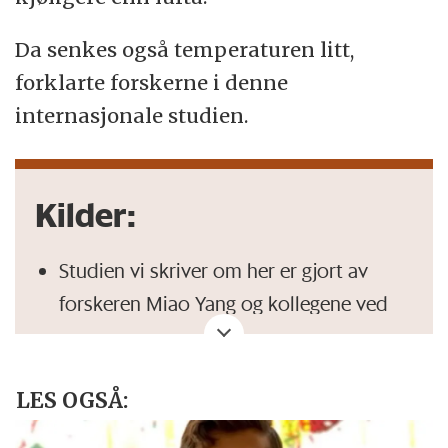
Da senkes også temperaturen litt,
forklarte forskerne i denne
internasjonale studien.
Kilder:
Studien vi skriver om her er gjort av
forskeren Miao Yang og kollegene ved
Southeast University i Kina og Surrey
University i Storbritannia.
LES OGSÅ:
Den er publisert
i det vitenskapelige
tidsskriftet
Nature Cities
.