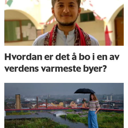
Studien er også omtalt
i en
pressemelding
.
forskning.no
skrev om en annen studie
på grønne områder og kjøligere luft i
mars 2024.
Hvordan er det å bo i en av
verdens varmeste byer?