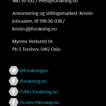
480 59 100 / even@forskning.no
Annonsering og stillingsmarked: Kristin
Jobraaten, tlf 918 06 038 /
kristin.j@forskning.no
Myrens Verksted 1A
Pb 5 Torshov, 0412 Oslo
@forskningno
/forskning.no
/UNG.forskning.no
/ScienceNorway.no