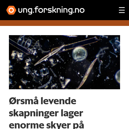
Tag:
vær
og
vind
Ørsmå levende
skapninger lager
enorme skyer på