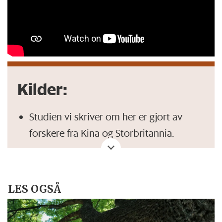
Kilder:
Studien vi skriver om her er gjort av
forskere fra Kina og Storbritannia.
Den er publisert
i det vitenskapelige
tidsskriftet
Current Biology
.
LES OGSÅ
Funnene er oppsummert
i en
pressemelding fra University of