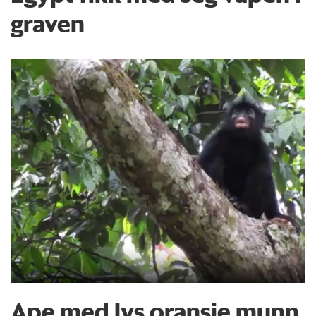
graven
Ape med lys oransje munn