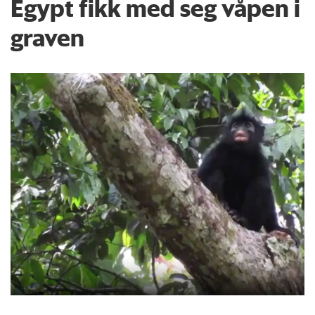
Egypt fikk med seg våpen i
graven