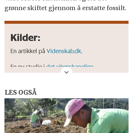
grønne skiftet gjennom å erstatte fossilt.
Kilder:
En artikkel på
Videnskab.dk
.
En ny studie i
det vitenskapelige
tidsskriftet PNAS
.
Studien
til Gunnhild Søgaard og kollegaene
LES OGSÅ
hennes.