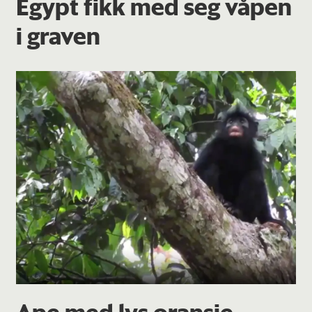
Egypt fikk med seg våpen
i graven
Ape med lys oransje