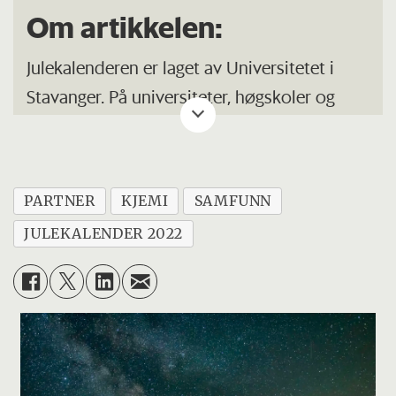
Om artikkelen:
Julekalenderen er laget av Universitetet i
Stavanger. På universiteter, høgskoler og
andre steder de driver med forskning jobber
kommunikasjonsfolk med å gjøre
forskningen kjent. Det skjer gjennom tips til
PARTNER
KJEMI
SAMFUNN
aviser og tv, bidrag på sosiale medier eller
JULEKALENDER 2022
gjennom å lage artikler som denne.