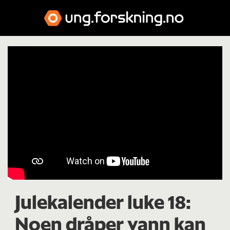
Julekalender luke 18:
Noen dråper vann kan