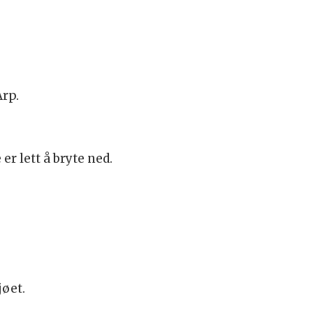
Arp.
er lett å bryte ned.
jøet.