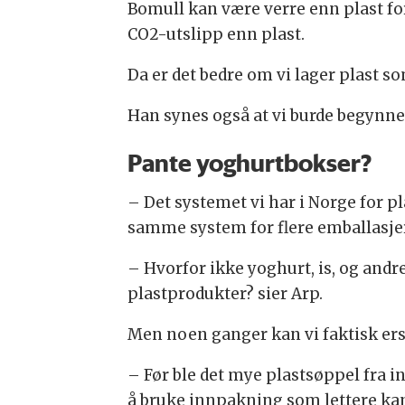
Bomull kan være verre enn plast for
CO2-utslipp enn plast.
Da er det bedre om vi lager plast s
Han synes også at vi burde begynne 
Pante yoghurtbokser?
– Det systemet vi har i Norge for pl
samme system for flere emballasjer,
– Hvorfor ikke yoghurt, is, og andre
plastprodukter? sier Arp.
Men noen ganger kan vi faktisk ers
– Før ble det mye plastsøppel fra i
å bruke innpakning som lettere kan 