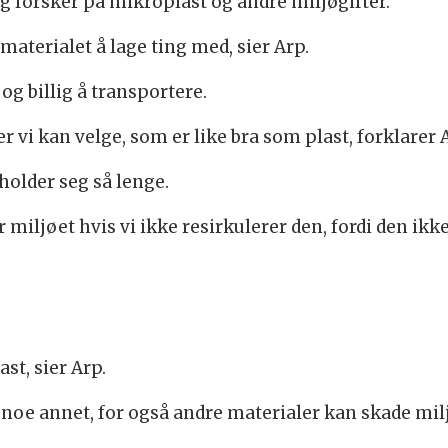
g forsker på mikroplast og andre miljøgifter.
t materialet å lage ting med, sier Arp.
 og billig å transportere.
r vi kan velge, som er like bra som plast, forklarer 
 holder seg så lenge.
miljøet hvis vi ikke resirkulerer den, fordi den ikke 
st, sier Arp.
d noe annet, for også andre materialer kan skade mil