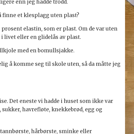
ligere enn jeg hadde trodd.
å finne et klesplagg uten plast?
prosent elastin, som er plast. Om de var uten
 livet eller en glidelås av plast.
ullkjole med en bomullsjakke.
kelig å komme seg til skole uten, så da måtte jeg
ise. Det eneste vi hadde i huset som ikke var
øt, sukker, havrefløte, knekkebrød, egg og
tannbørste, hårbørste, sminke eller