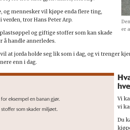
e, og mennesker vil kjøpe enda flere ting,
i verden, tror Hans Peter Arp.
Den
er a
 plastsøppel og giftige stoffer som kan skade
er å handle annerledes.
 vil at jorda holde seg lik som i dag, og vi trenger k
nere enn i dag.
Hva
hve
Vi k
ik for eksempel en banan gjør.
vi ka
stoffer som skader miljøet.
Du k
kjøpe