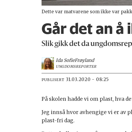
Dette var matvarene som ikke var pakket
Går det an å 
Slik gikk det da ungdomsrepo
Ida Sofie
Frøyland
UNGDOMSREPORTER
31.03.2020 - 08:25
PUBLISERT
På skolen hadde vi om plast, hva de
Jeg innså hvor avhengige vi er av p
plast-fri dag.