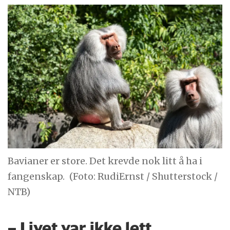
Bavianer er store. Det krevde nok litt å ha i
fangenskap.
(Foto: RudiErnst / Shutterstock /
NTB)
– Livet var ikke lett