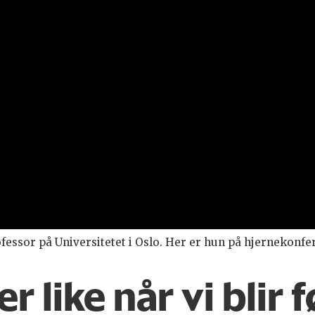
essor på Universitetet i Oslo. Her er hun på hjernekonf
er like når vi blir 