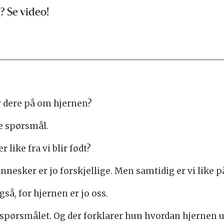
? Se video!
r dere på om hjernen?
e spørsmål.
 like fra vi blir født?
ennesker er jo forskjellige. Men samtidig er vi like
så, for hjernen er jo oss.
pørsmålet. Og der forklarer hun hvordan hjernen utv