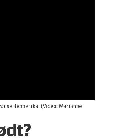
eranse denne uka. (Video: Marianne
født?