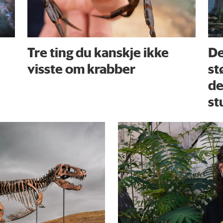
Tre ting du kanskje ikke
De
visste om krabber
st
de
st