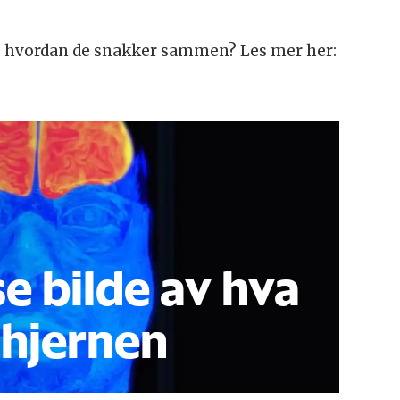
og hvordan de snakker sammen? Les mer her:
 se bilde av hva
 hjernen