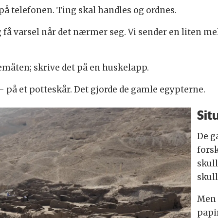
på telefonen. Ting skal handles og ordnes.
g få varsel når det nærmer seg. Vi sender en liten m
lemåten; skrive det på en huskelapp.
- på et potteskår. Det gjorde de gamle egypterne.
Sit
De g
fors
skul
skull
Men 
papir