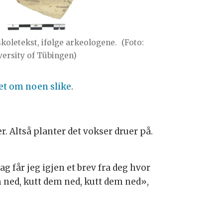
skoletekst, ifølge arkeologene.
(Foto:
versity of Tübingen)
et om noen slike
.
er. Altså planter det vokser druer på.
g får jeg igjen et brev fra deg hvor
m ned, kutt dem ned, kutt dem ned»,