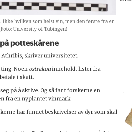
 Ikke hvilken som helst vin, men den første fra en
(Foto: University of Tübingen)
e på potteskårene
Athribis, skriver universitetet.
e ting. Noen
ostrakon
inneholdt lister fra
etale i skatt.
eg på å skrive. Og så fant forskerne en
n fra en nyplantet vinmark.
skerne har funnet beskrivelser av dyr som skal