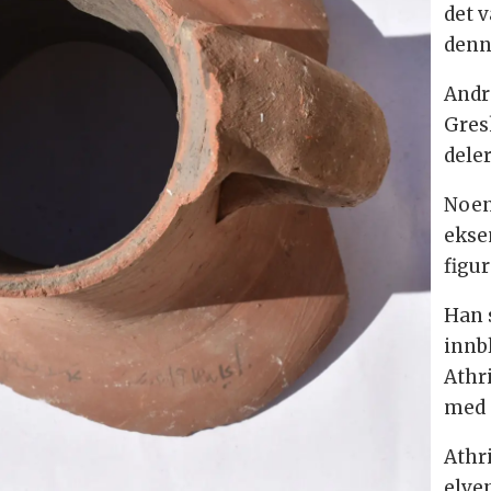
det v
denn
Andr
Gres
dele
Noen
ekse
figu
Han 
innbl
Athr
med 
Athri
elve