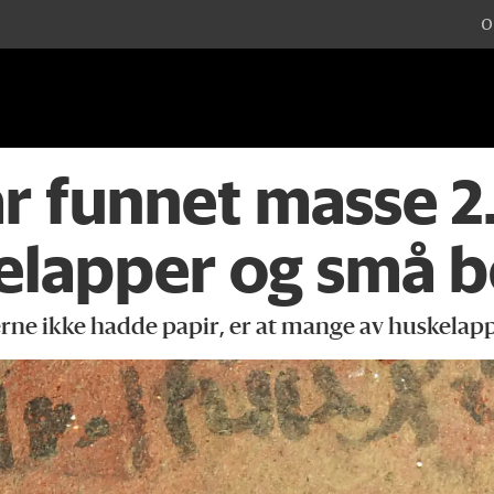
O
r funnet masse 2
elapper og små b
rne ikke hadde papir, er at mange av huskelapp