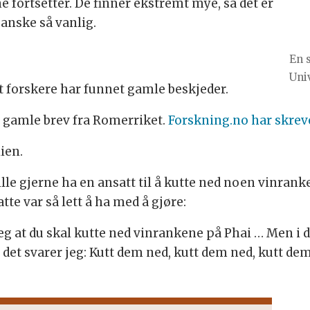
e fortsetter. De finner ekstremt mye, så det er
ganske så vanlig.
En 
Uni
at forskere har funnet gamle beskjeder.
r gamle brev fra Romerriket.
Forskning.no har skrev
ien.
ville gjerne ha en ansatt til å kutte ned noen vinrank
te var så lett å ha med å gjøre:
g at du skal kutte ned vinrankene på Phai … Men i da
 det svarer jeg: Kutt dem ned, kutt dem ned, kutt de