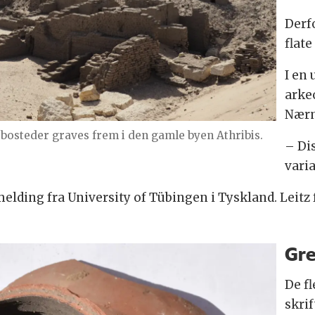
Derfo
flate
I en 
arke
Nærm
bosteder graves frem i den gamle byen Athribis.
– Di
varia
melding fra University of Tübingen i Tyskland. Leitz 
Gre
De f
skri