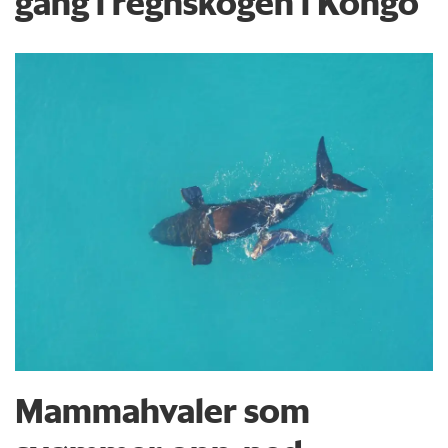
gang i regnskogen i Kongo
Mammahvaler som