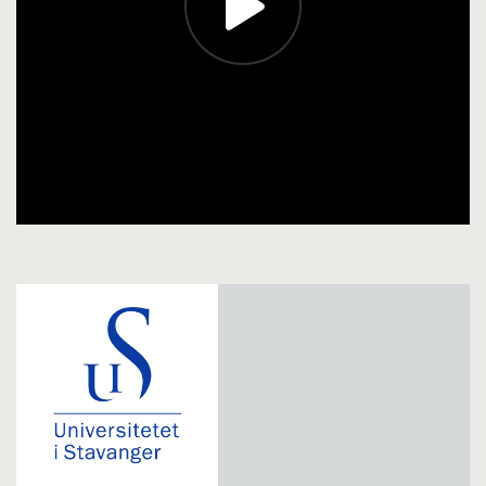
(Jærmuseet), Monica Karlsen (Jærmuseet)
og Ida Soland Thu (Jærmuseet).
Kalenderen er produsert av Screen Story
med støtte fra Tekna.