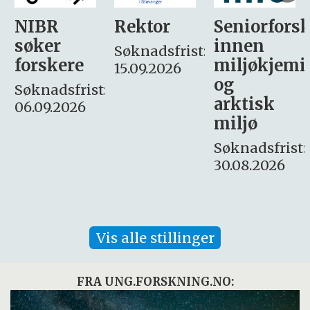
Rektor
Seniorforsker
Forskning.
innen
søker
Søknadsfrist:
miljøkjemi
nyhetsjour
15.09.2026
og
– fast
:
arktisk
Søknadsfrist:
miljø
16. august.
Søknadsfrist:
30.08.2026
Vis alle stillinger
FRA UNG.FORSKNING.NO: