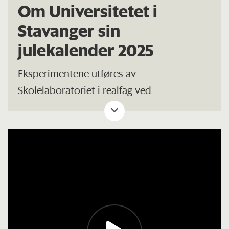
Om Universitetet i
Stavanger sin
julekalender 2025
Eksperimentene utføres av
Skolelaboratoriet i realfag ved
Universitetet i Stavanger, i samarbeid med
Jærmuseet sitt omreisende vitensenter,
Science Circus.
De som står bak kalenderen og foran
kamera er Mari Mæland Nilsen (UiS),
Solvor M. Kirkemo (UiS), Fredrik M.
Kirkemo (Jærmuseet), Daniel Klovning