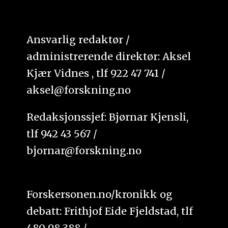
Ansvarlig redaktør /
administrerende direktør: Aksel
Kjær Vidnes , tlf 922 47 741 /
aksel@forskning.no
Redaksjonssjef: Bjørnar Kjensli,
tlf 942 43 567 /
bjornar@forskning.no
Forskersonen.no/kronikk og
debatt: Frithjof Eide Fjeldstad, tlf
480 98 388 /