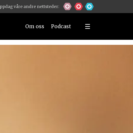
ppdag våre andre nettsteder:
Om oss
Podcast