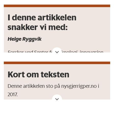
I denne artikkelen
snakker vi med:
Helge Ryggvik
Forsker ved Senter for teknologi, innovasjon
og kultur på Universitetet i Oslo
Ola Honningdal Grytten
Kort om teksten
Professor i økonomisk historie ved Norges
Handelshøyskole
Denne artikkelen sto på nysgjerrigper.no i
2017.