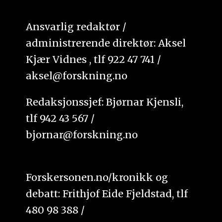
Ansvarlig redaktør /
administrerende direktør: Aksel
Kjær Vidnes , tlf 922 47 741 /
aksel@forskning.no
Redaksjonssjef: Bjørnar Kjensli,
tlf 942 43 567 /
bjornar@forskning.no
Forskersonen.no/kronikk og
debatt: Frithjof Eide Fjeldstad, tlf
480 98 388 /