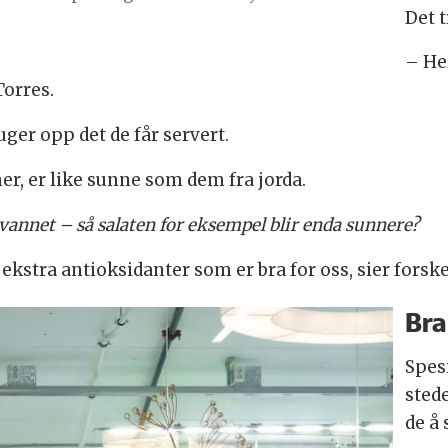
Det 
– He
Torres.
uger opp det de får servert.
er, er like sunne som dem fra jorda.
i vannet – så salaten for eksempel blir enda sunnere?
ekstra antioksidanter som er bra for oss, sier forsk
Bra
Spes
sted
de å 