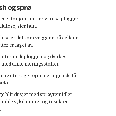
sh og sprø
tedet for jord bruker vi rosa plugger
llulose, sier hun.
ulose er det som veggene på cellene
nter er laget av.
puttes nedi pluggen og dynkes i
 med ulike næringsstoffer.
tene ute suger opp næringen de får
orda.
e blir dusjet med sprøytemidler
å holde sykdommer og insekter
.