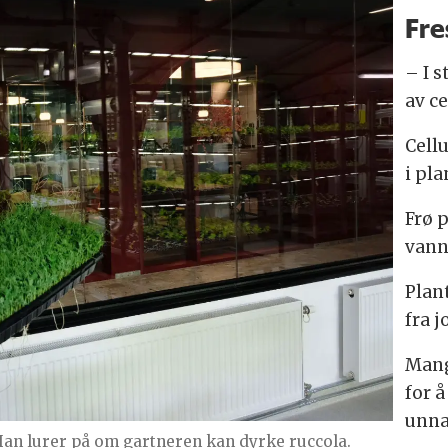
Fre
– I s
av ce
Cell
i pla
Frø 
vann
Plan
fra j
Mang
for 
unna
n lurer på om gartneren kan dyrke ruccola.