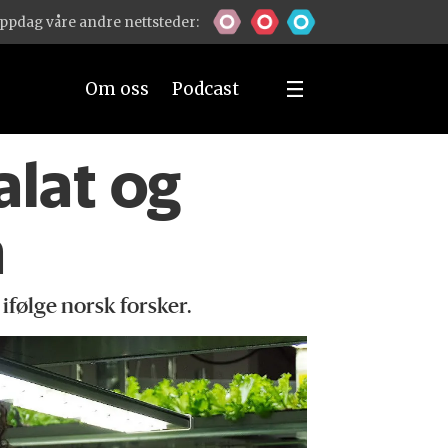
ppdag våre andre nettsteder:
Om oss
Podcast
alat og
n
ifølge norsk forsker.