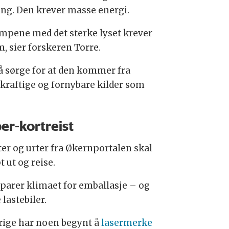
ing. Den krever masse energi.
mpene med det sterke lyset krever
m, sier forskeren Torre.
å sørge for at den kommer fra
kraftige og fornybare kilder som
er-kortreist
ter og urter fra Økernportalen skal
 ut og reise.
sparer klimaet for emballasje – og
 lastebiler.
erige har noen begynt å
lasermerke