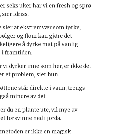
er seks uker har vi en fresh og sprø
, sier Idriss.
e sier at ekstremvær som tørke,
bølger og flom kan gjøre det
keligere å dyrke mat på vanlig
 i framtiden.
 vi dyrker inne som her, er ikke det
er et problem, sier hun.
øttene står direkte i vann, trengs
også mindre av det.
er du en plante ute, vil mye av
et forsvinne ned i jorda.
metoden er ikke en magisk