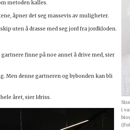
om metoden kalles.
tene, åpner det seg massevis av muligheter.
kip uten å drasse med seg jord fra jordkloden.
artnere finne på noe annet å drive med, sier
ig. Men denne gartneren og bybonden kan bli
le året, sier Idriss.
Sis
i v
bio
(Fo