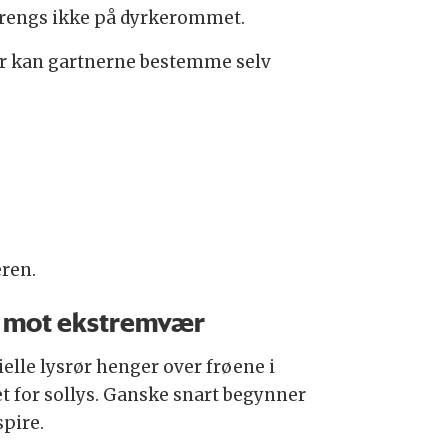
trengs ikke på dyrkerommet.
r kan gartnerne bestemme selv
eren.
 mot ekstremvær
ielle lysrør henger over frøene i
et for sollys. Ganske snart begynner
spire.