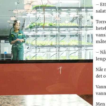
– Ett
salat
Torr
hete
vans
måte
– Når
leng
Når r
det 
Vann
vann
Men 