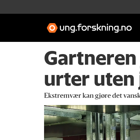
Gartneren 
urter uten 
Ekstremvær kan gjøre det vanskel