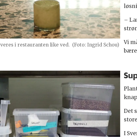
løsn
– La
strø
Vi m
veres i restauranten like ved.
(Foto: Ingrid Schou)
bære
Sup
Plan
knapt
Det 
store
I Sv