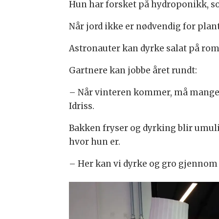
Hun har forsket på hydroponikk, s
Når jord ikke er nødvendig for plan
Astronauter kan dyrke salat på roms
Gartnere kan jobbe året rundt:
– Når vinteren kommer, må mange g
Idriss.
Bakken fryser og dyrking blir umul
hvor hun er.
– Her kan vi dyrke og gro gjennom he