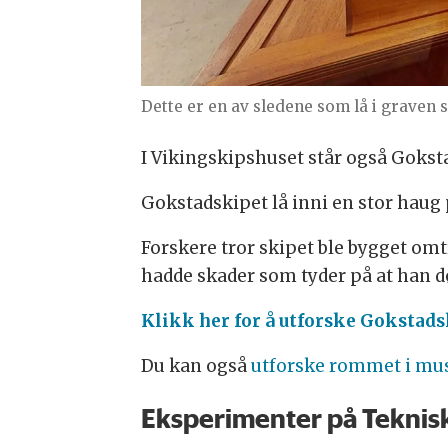
Dette er en av sledene som lå i grave
I Vikingskipshuset står også Gokstad
Gokstadskipet lå inni en stor haug 
Forskere tror skipet ble bygget omt
hadde skader som tyder på at han d
Klikk her for å utforske Gokstads
Du kan også
utforske rommet i mu
Eksperimenter på Tekni