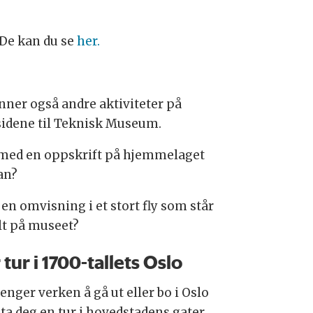
 De kan du se
her.
inner også andre aktiviteter på
sidene til Teknisk Museum.
med en oppskrift på hjemmelaget
an?
 en omvisning i et stort fly som står
ilt på museet?
 tur i 1700-tallets Oslo
enger verken å gå ut eller bo i Oslo
 ta deg en tur i hovedstadens gater.