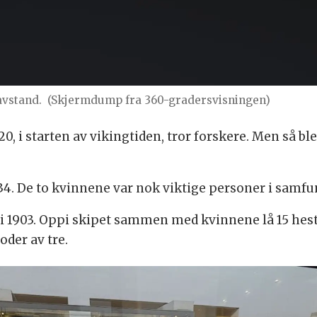
 avstand.
(Skjermdump fra 360-gradersvisningen)
0, i starten av vikingtiden, tror forskere. Men så ble
34. De to kvinnene var nok viktige personer i samfunn
i 1903. Oppi skipet sammen med kvinnene lå 15 hester
der av tre.