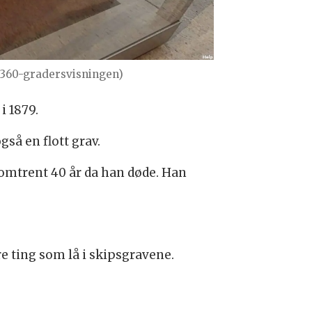
360-gradersvisningen)
i 1879.
så en flott grav.
 omtrent 40 år da han døde. Han
re ting som lå i skipsgravene.