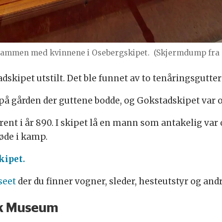
n sammen med kvinnene i Osebergskipet.
(Skjermdump fra 
skipet utstilt. Det ble funnet av to tenåringsgutter 
på gården der guttene bodde, og Gokstadskipet var og
rent i år 890. I skipet lå en mann som antakelig var
øde i kamp.
kipet.
seet
der du finner vogner, sleder, hesteutstyr og and
sk Museum