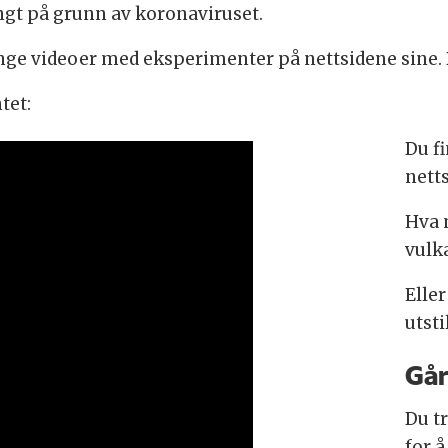
ngt på grunn av koronaviruset.
nge videoer med eksperimenter på nettsidene sine.
tet:
Du f
nett
Hva 
vulk
Eller
utst
Går
Du tr
for å