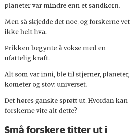
planeter var mindre enn et sandkorn.
Det betyr at Melkeveien er full av andre
Men så skjedde det noe, og forskerne vet
solsystemer.
ikke helt hva.
Og som ikke det var nok:
Prikken begynte å vokse med en
Det finnes milliarder av andre galakser i
ufattelig kraft.
universet.
Alt som var inni, ble til stjerner, planeter,
Kilde:
kometer og støv: universet.
Norsk romsenter
Det høres ganske sprøtt ut. Hvordan kan
forskerne vite alt dette?
Små forskere titter ut i