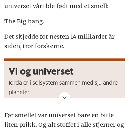
universet vårt ble født med et smell:
The Big bang.
Det skjedde for nesten 14 milliarder år
siden, tror forskerne.
Vi og universet
Jorda er i solsystem sammen med sju andre
planeter.
Solsystemet vårt er en del av galaksen som
Før smellet var universet bare en bitte
heter Melkeveien. Og sola er bare én av de
liten prikk. Og alt stoffet i alle stjerner og
200 milliarder stjernene i galaksen.