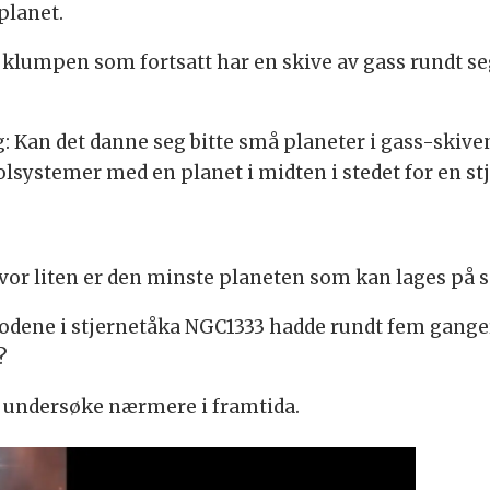
 planet.
 klumpen som fortsatt har en skive av gass rundt seg.
g: Kan det danne seg bitte små planeter i gass-skive
lsystemer med en planet i midten i stedet for en st
vor liten er den minste planeten som kan lages på
dene i stjernetåka NGC1333 hadde rundt fem ganger
?
å undersøke nærmere i framtida.