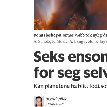
Romteleskopet James Webb tok nylig dett
A. Scholz, K. Muzic, A. Langeveld, R. J
Seks enso
for seg se
Kan planetene ha blitt født s
Ingrid
Spilde
JOURNALIST