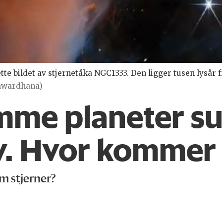
e bildet av stjernetåka NGC1333. Den ligger tusen lysår f
ayawardhana)
mme planeter su
lv. Hvor kommer 
om stjerner?