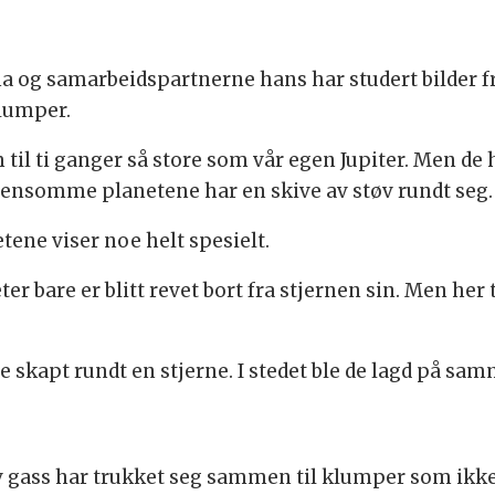
a og samarbeidspartnerne hans har studert bilder f
lumper.
til ti ganger så store som vår egen Jupiter. Men de h
de ensomme planetene har en skive av støv rundt seg.
ene viser noe helt spesielt.
r bare er blitt revet bort fra stjernen sin. Men her
le skapt rundt en stjerne. I stedet ble de lagd på s
 gass har trukket seg sammen til klumper som ikke e