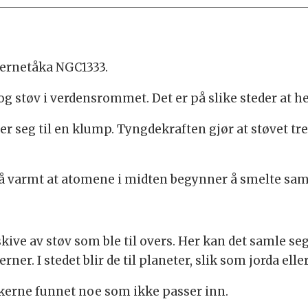
jernetåka NGC1333.
g støv i verdensrommet. Det er på slike steder at helt
er seg til en klump. Tyngdekraften gjør at støvet t
 så varmt at atomene i midten begynner å smelte s
skive av støv som ble til overs. Her kan det samle s
rner. I stedet blir de til planeter, slik som jorda eller
kerne funnet noe som ikke passer inn.