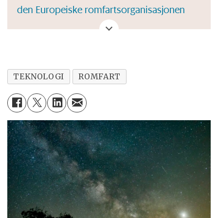
den Europeiske romfartsorganisasjonen
ESA
.
Artikkel om satellitter i
Store norske
leksikon
.
TEKNOLOGI
ROMFART