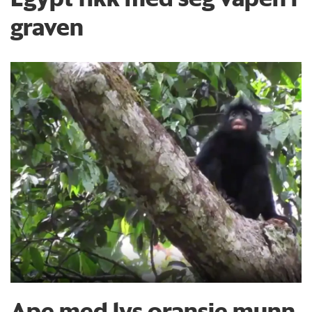
graven
Ape med lys oransje munn