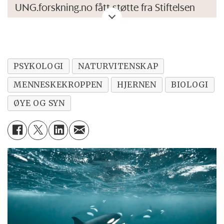
UNG.forskning.no fått støtte fra Stiftelsen
Dam for å lage artikler og videoer om
hjernen.
Les flere artikler her.
PSYKOLOGI
NATURVITENSKAP
MENNESKEKROPPEN
HJERNEN
BIOLOGI
ØYE OG SYN