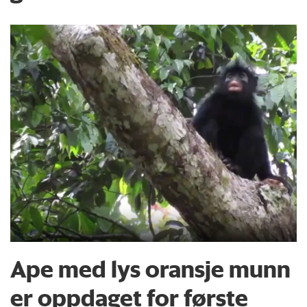
Ape med lys oransje munn
er oppdaget for første