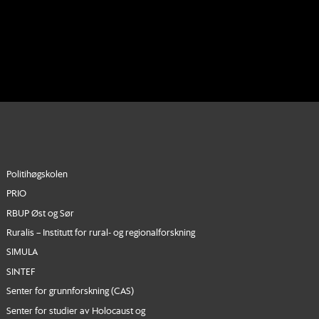
Politihøgskolen
PRIO
RBUP Øst og Sør
Ruralis – Institutt for rural- og regionalforskning
SIMULA
SINTEF
Senter for grunnforskning (CAS)
Senter for studier av Holocaust og