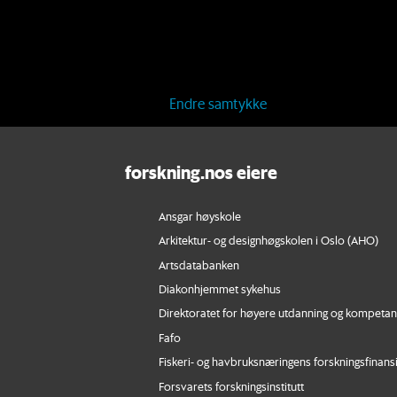
Endre samtykke
forskning.nos eiere
Ansgar høyskole
Arkitektur- og designhøgskolen i Oslo (AHO)
Artsdatabanken
Diakonhjemmet sykehus
Direktoratet for høyere utdanning og kompeta
Fafo
Fiskeri- og havbruksnæringens forskningsfinans
Forsvarets forskningsinstitutt