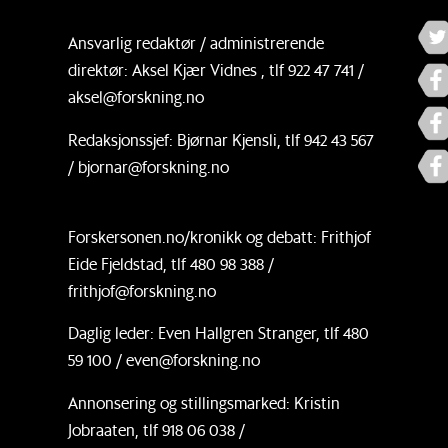
Ansvarlig redaktør / administrerende
direktør: Aksel Kjær Vidnes , tlf 922 47 741 /
aksel@forskning.no
Redaksjonssjef: Bjørnar Kjensli, tlf 942 43 567
/ bjornar@forskning.no
Forskersonen.no/kronikk og debatt: Frithjof
Eide Fjeldstad, tlf 480 98 388 /
frithjof@forskning.no
Daglig leder: Even Hallgren Stranger, tlf 480
59 100 / even@forskning.no
Annonsering og stillingsmarked: Kristin
Jobraaten, tlf 918 06 038 /