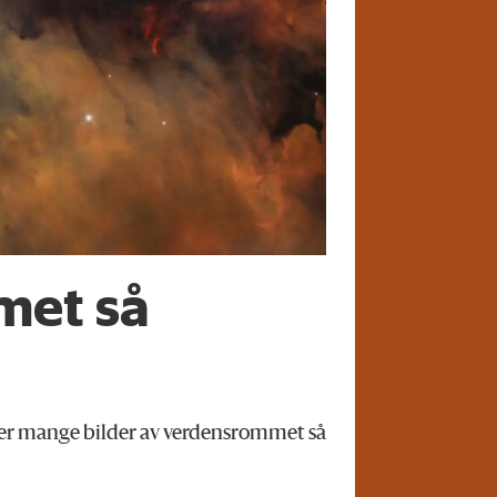
met så
 er mange bilder av verdensrommet så