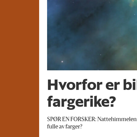
Hvorfor er b
fargerike?
SPØR EN FORSKER: Nattehimmelen er g
fulle av farger?