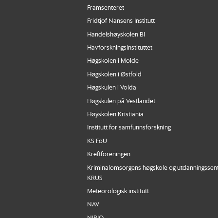
Framsenteret
Fridtjof Nansens Institutt
Handelshøyskolen BI
Havforskningsinstituttet
Høgskolen i Molde
Høgskolen i Østfold
Høgskulen i Volda
Høgskulen på Vestlandet
Høyskolen Kristiania
Institutt for samfunnsforskning
KS FoU
Kreftforeningen
Kriminalomsorgens høgskole og utdanningssen
KRUS
Meteorologisk institutt
NAV
NIBIO