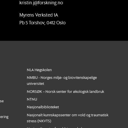
kristin.j@forskning.no
Myrens Verksted 1A
Pb 5 Torshov, 0412 Oslo
NLA Høgskolen
NMBU - Norges miljø- og biovitenskapelige
universitet
NORSØK – Norsk senter for økologisk landbruk
NTNU
nse
Nasjonalbiblioteket
Nasjonalt kunnskapssenter om vold og traumatisk
iering
stress (NKVTS)