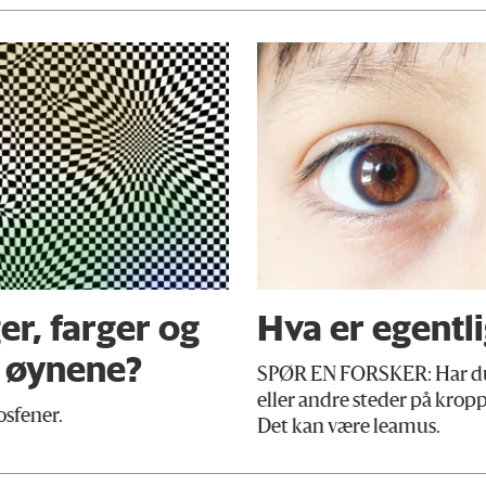
er, farger og
Hva er egentl
i øynene?
SPØR EN FORSKER: Har du 
eller andre steder på kropp
osfener.
Det kan være leamus.