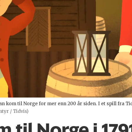
n kom til Norge for mer enn 200 år siden. I et spill fra Ti
ntyr / Tidvis)
 til Norge i 179