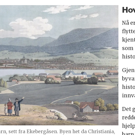
Hov
Nå e
flytt
kjen
som 
hist
Gjen
byva
hist
innva
Det g
redd
hjelp
rn, sett fra Ekebergåsen. Byen het da Christiania,
barn