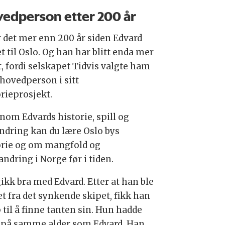
edperson etter 200 år
r det mer enn 200 år siden Edvard
et til Oslo. Og han har blitt enda mer
t, fordi selskapet Tidvis valgte ham
hovedperson i sitt
orieprosjekt.
nom Edvards historie, spill og
ndring kan du lære Oslo bys
orie og om mangfold og
ndring i Norge før i tiden.
ikk bra med Edvard. Etter at han ble
et fra det synkende skipet, fikk han
 til å finne tanten sin. Hun hadde
 på samme alder som Edvard. Han