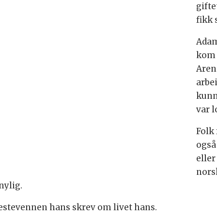
gift
fikk 
Adam
kom 
Arend
arbe
kunn
var l
Folk 
også 
elle
nors
nylig.
i bestevennen hans skrev om livet hans.