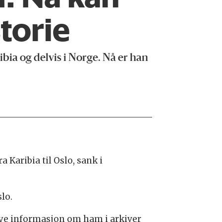
torie
ibia og delvis i Norge. Nå er han
 Karibia til Oslo, sank i
slo.
 mye informasjon om ham i arkiver