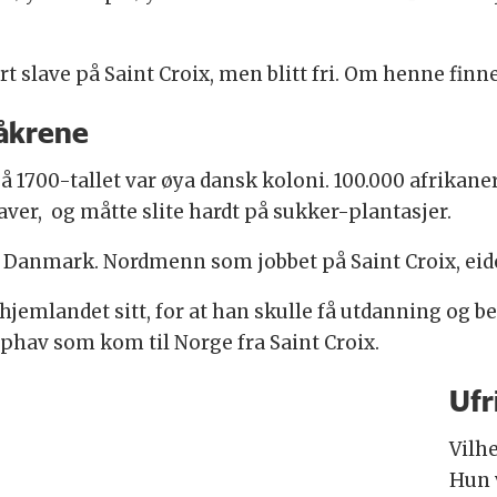
t slave på Saint Croix, men blitt fri. Om henne finn
-åkrene
 På 1700-tallet var øya dansk koloni. 100.000 afrikaner
laver, og måtte slite hardt på sukker-plantasjer.
 Danmark. Nordmenn som jobbet på Saint Croix, eide
hjemlandet sitt, for at han skulle få utdanning og b
pphav som kom til Norge fra Saint Croix.
Ufr
Vilh
Hun 