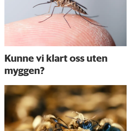
Kunne vi klart oss uten
myggen?