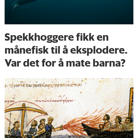
medietilsynet.no i 2020
.
Halvparten av norske niåringer var på
sosiale medier
i 2020, skrev
Spekkhoggere fikk en
medietilsynet.no
.
månefisk til å eksplodere.
Var det for å mate barna?