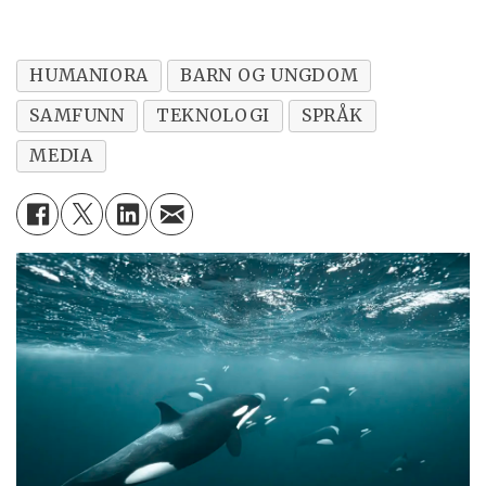
Språkforskeren Aidan Carter har skrevet
et
innlegg i The Conversation
om å lære
HUMANIORA
BARN OG UNGDOM
språk på sosiale medier.
SAMFUNN
TEKNOLOGI
SPRÅK
Språkforskeren Pia Sundquist snakket
MEDIA
om hvordan ungdom lærer engelsk i en
artikkel på forskning.no i 2019
.
VG skrev om blanding av norsk og
engelsk
i 2021.
Vi hentet tall for
mediebruk i 2018 fra
Statistisk sentralbyrå (SSB
).
Engelsk er det vanligste språket for barn
og unge på tv, YouTube og i spill,
skrev