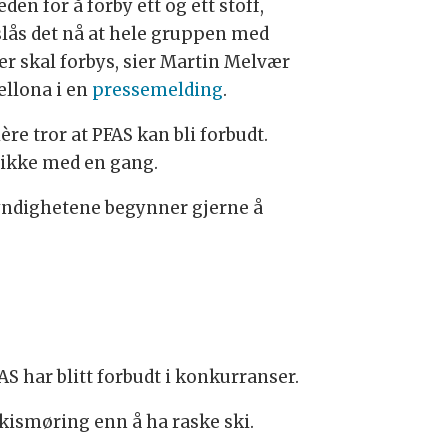
eden for å forby ett og ett stoff,
slås det nå at hele gruppen med
fer skal forbys, sier Martin Melvær
ellona i en
pressemelding
.
ère tror at PFAS kan bli forbudt.
ikke med en gang.
ndighetene begynner gjerne å
S har blitt forbudt i konkurranser.
skismøring enn å ha raske ski.