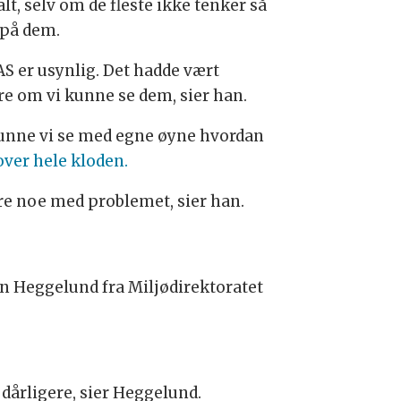
lt, selv om de fleste ikke tenker så
på dem.
AS er usynlig. Det hadde vært
ere om vi kunne se dem, sier han.
unne vi se med egne øyne hvordan
over hele kloden.
jøre noe med problemet, sier han.
dun Heggelund fra Miljødirektoratet
 dårligere, sier Heggelund.