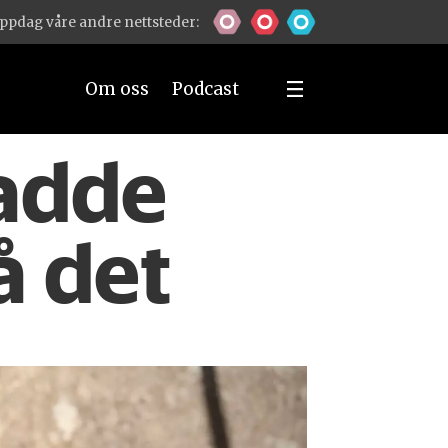
ppdag våre andre nettsteder:
Om oss
Podcast
hadde
å det