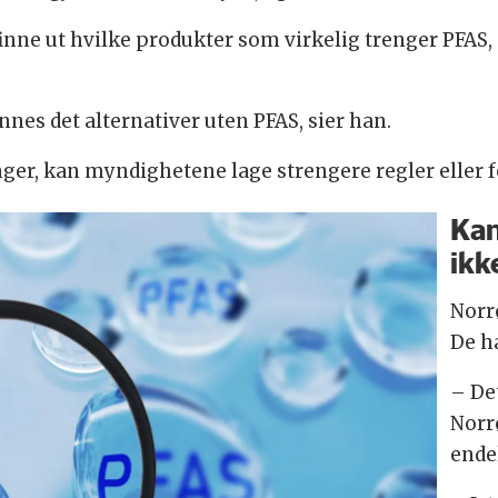
 finne ut hvilke produkter som virkelig trenger PFAS,
nes det alternativer uten PFAS, sier han.
ger, kan myndighetene lage strengere regler eller f
Kan
ikk
Norr
De h
– Det
Norr
endel