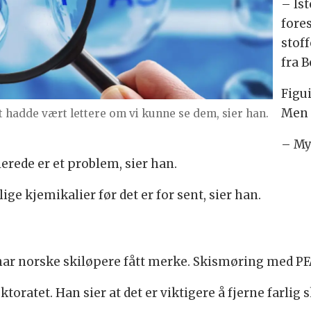
– Ist
fore
stof
fra B
Figui
Men 
t hadde vært lettere om vi kunne se dem, sier han.
– My
erede er et problem, sier han.
ige kjemikalier før det er for sent, sier han.
 har norske skiløpere fått merke. Skismøring med PFA
oratet. Han sier at det er viktigere å fjerne farlig 