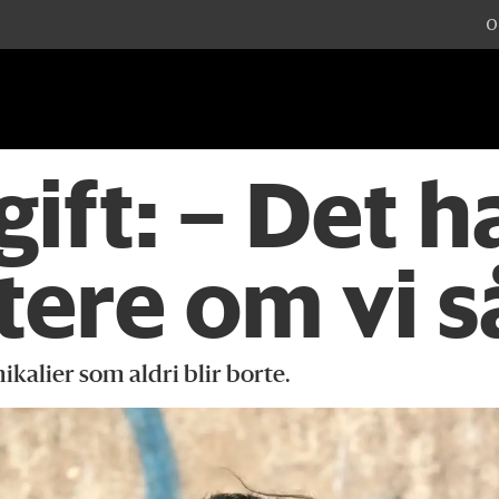
O
gift: – Det 
tere om vi s
kalier som aldri blir borte.