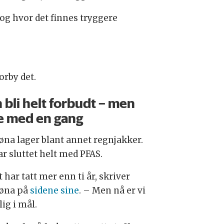
 og hvor det finnes tryggere
orby det.
 bli helt forbudt – men
e med en gang
øna lager blant annet regnjakker.
ar sluttet helt med PFAS.
 har tatt mer enn ti år, skriver
øna på
sidene sine
. – Men nå er vi
ig i mål.