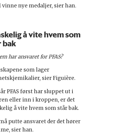
 vinne nye medaljer, sier han.
skelig å vite hvem som
r bak
em har ansvaret for PFAS?
lskapene som lager
etskjemikalier, sier Figuière.
år PFAS først har sluppet ut i
en eller inn i kroppen, er det
kelig å vite hvem som står bak.
 må putte ansvaret der det hører
me, sier han.