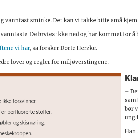
 vannfast sminke. Det kan vi takke bitte små kjemik
 vannfaste. De brytes ikke ned og har kommet for å 
ftene vi har
, sa forsker Dorte Herzke.
dre lover og regler for miljøverstingene.
Kla
– Det
samf
e ikke forsvinner.
bør v
for perfluorerte stoffer.
ung.
øbler og skismøring.
Han 
enneskekroppen.