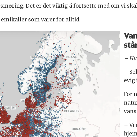
smøring. Det er det viktig å fortsette med om vi skal
mikalier som varer for alltid.
Van
stå
– Hv
– Se
evigh
For n
natur
vans
– Vi
hjem