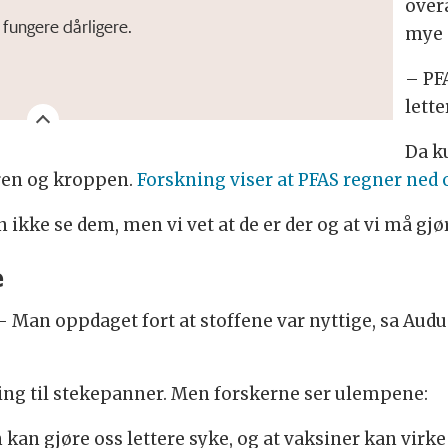
overa
 fungere dårligere.
mye 
– PF
lett
Da k
ren og kroppen.
Forskning viser at PFAS regner ned 
n ikke se dem, men vi vet at de er der og at vi må g
e
. – Man oppdaget fort at stoffene var nyttige, sa Au
øring til stekepanner. Men forskerne ser ulempene:
kan gjøre oss lettere syke, og at vaksiner kan virke