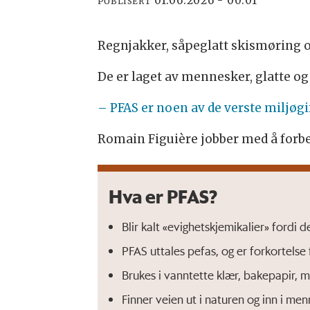
01.06.2026 - 00:01
PUBLISERT
Regnjakker, såpeglatt skismøring og
De er laget av mennesker, glatte og
– PFAS er noen av de verste miljøgi
Romain Figuière jobber med å forbe
Hva er PFAS?
Blir kalt «evighetskjemikalier» fordi d
PFAS uttales pefas, og er forkortelse 
Brukes i vanntette klær, bakepapir, m
Finner veien ut i naturen og inn i m