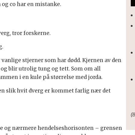
a og co har en mistanke.
rg, tror forskerne.
g.
r vanlige stjerner som har dødd. Kjernen av den
blir utrolig tung og tett. Som om all
sammen i en kule på størrelse med jorda.
n slik hvit dverg er kommet farlig nær det
(
ere og nærmere hendelseshorisonten – grensen