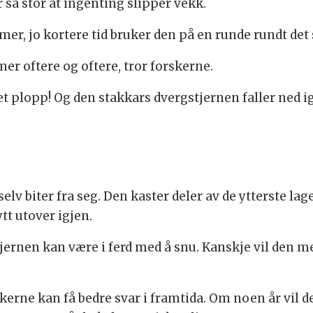
r så stor at ingenting slipper vekk.
, jo kortere tid bruker den på en runde rundt det s
r oftere og oftere, tror forskerne.
i et plopp! Og den stakkars dvergstjernen faller ne
v biter fra seg. Den kaster deler av de ytterste lage
ytt utover igjen.
stjernen kan være i ferd med å snu. Kanskje vil den me
skerne kan få bedre svar i framtida. Om noen år vil 