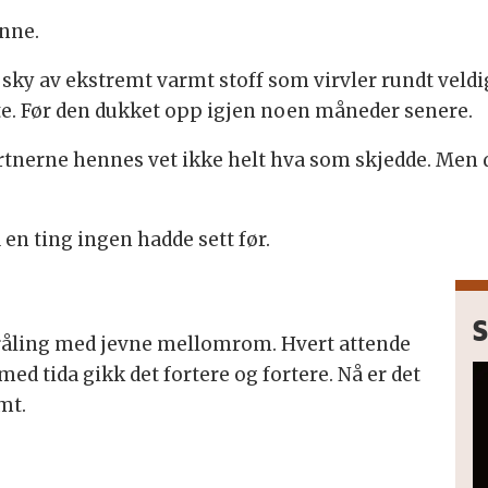
inne.
s sky av ekstremt varmt stoff som virvler rundt veldig
te. Før den dukket opp igjen noen måneder senere.
tnerne hennes vet ikke helt hva som skjedde. Men de
en ting ingen hadde sett før.
S
råling med jevne mellomrom. Hvert attende
med tida gikk det fortere og fortere. Nå er det
mt.