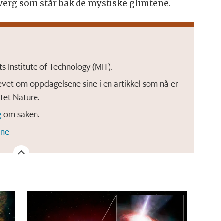
dverg som står bak de mystiske glimtene.
s Institute of Technology (MIT).
vet om oppdagelsene sine i en artikkel som nå er
ftet Nature.
g
om saken.
rne