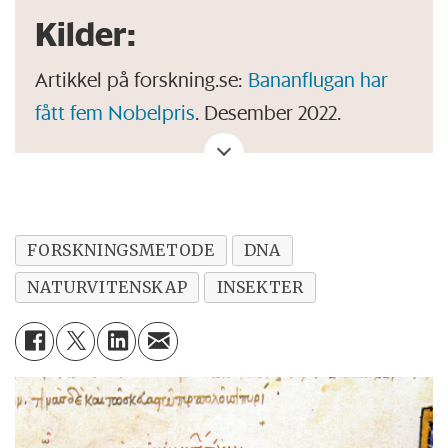
Kilder:
Artikkel på forskning.se:
Bananflugan har
fått fem Nobelpris
. Desember 2022.
Artikkel fra Forsøksdyrkomitéen:
Bruk av
forsøksdyr i Norge
.
Artikkel på ung.forskning.no:
Hvor kommer
FORSKNINGSMETODE
DNA
bananfluene fra?
Desember 2018.
NATURVITENSKAP
INSEKTER
Artikkel fra NTNU, publisert på
forskning.no:
Får nobelpris på grunn av
bananfluer
. November 2017.