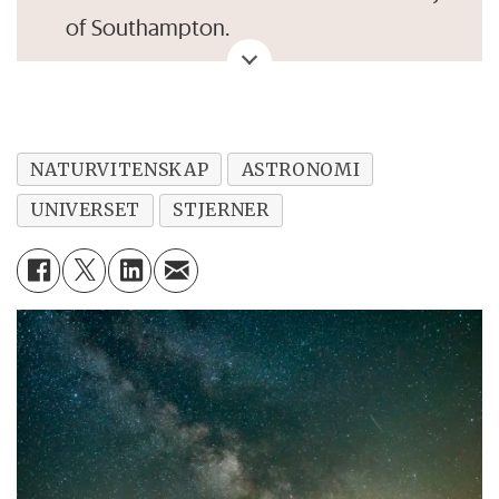
of Southampton.
Han og samarbeidspartnerne har
presentert resultatene
sine på National
Astronomy Meeting 2021, som er et
NATURVITENSKAP
ASTRONOMI
møte for astronomer.
UNIVERSET
STJERNER
Store norske leksikon:
Nøytronstjerne