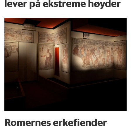
lever på ekstreme høyder
Romernes erkefiender