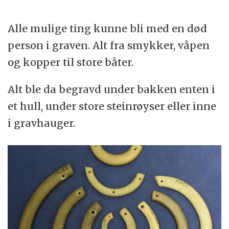
Jernalderen varte fra rundt 500 år før vår
tidsregning fram til år 1050.
Alle mulige ting kunne bli med en død
person i graven. Alt fra smykker, våpen
(Kilde: Store norske leksikon)
og kopper til store båter.
Alt ble da begravd under bakken enten i
et hull, under store steinrøyser eller inne
i gravhauger.