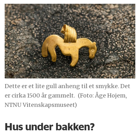
Dette er et lite gull anheng til et smykke. Det
er cirka 1500 år gammelt.
(Foto: Åge Hojem,
NTNU Vitenskapsmuseet)
Hus under bakken?