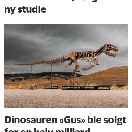
ny studie
Dinosauren «Gus» ble solgt
for en halv milliard.