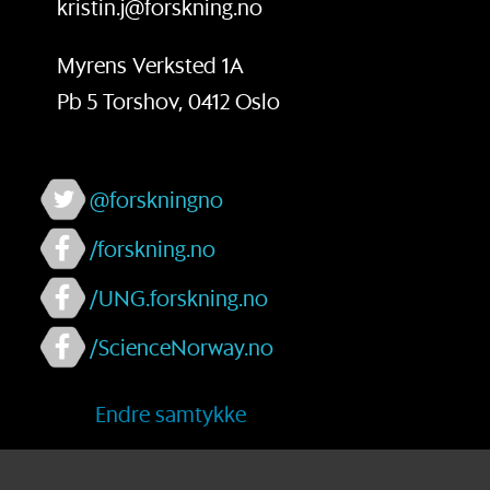
kristin.j@forskning.no
Myrens Verksted 1A
Pb 5 Torshov, 0412 Oslo
@forskningno
/forskning.no
/UNG.forskning.no
/ScienceNorway.no
Endre samtykke