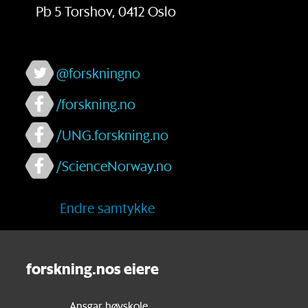
Pb 5 Torshov, 0412 Oslo
@forskningno
/forskning.no
/UNG.forskning.no
/ScienceNorway.no
Endre samtykke
forskning.nos eiere
Ansgar høyskole