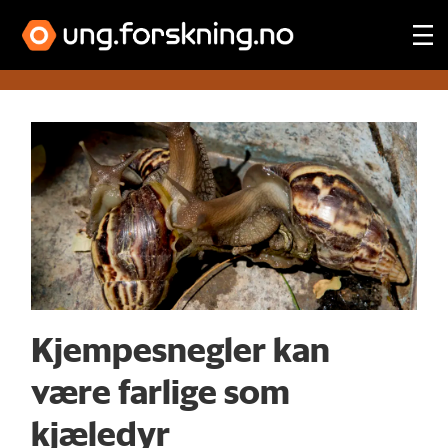
Tag:
dyresykdommer
Kjempesnegler kan
være farlige som
kjæledyr