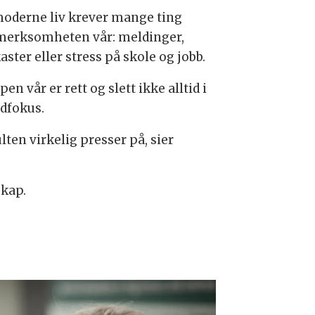
 moderne liv krever mange ting
erksomheten vår: meldinger,
ster eller stress på skole og jobb.
en vår er rett og slett ikke alltid i
dfokus.
ulten virkelig presser på, sier
skap.