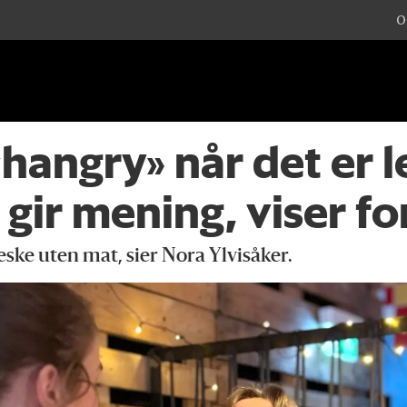
O
«
hangry»
når det er 
 gir mening, viser f
ske uten mat, sier Nora Ylvisåker.