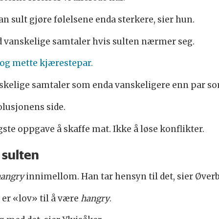
 kan sult gjøre følelsene enda sterkere, sier hun.
ed vanskelige samtaler hvis sulten nærmer seg.
og mette kjærestepar.
kelige samtaler som enda vanskeligere enn par som 
volusjonens side.
igste oppgave å skaffe mat. Ikke å løse konflikter.
e sulten
hangry
innimellom. Han tar hensyn til det, sier Øver
 er «lov» til å være
hangry
.