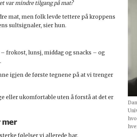
det var mindre tilgang på mat?
ndre mat, men folk levde tettere på kroppens
ns sultsignaler, sier hun.
g – frokost, lunsj, middag og snacks – og
.
enne igjen de første tegnene på at vi trenger
ge eller ukomfortable uten å forstå at det er
Dan
Uni
hvo
r mer
hve
terke følelser vi allerede har.